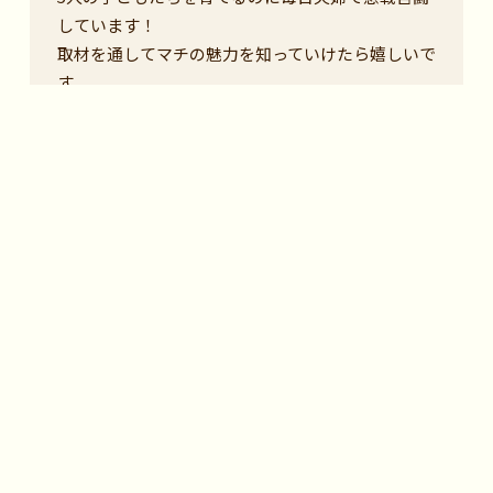
しています！
取材を通してマチの魅力を知っていけたら嬉しいで
す。
アリ(事務局)
いちき串木野市に魅了された一人として、地域の食
や景色など、まちの魅力を紹介していきます。見て
いる方が行きたくなるような情報をお届けしてい
ければと思っています！