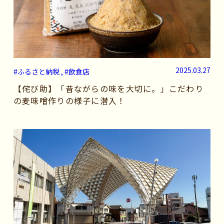
2025.03.27
#ふるさと納税 , #飲食店
【侘び助】「昔ながらの味を大切に。」こだわり
の麦味噌作りの様子に潜入！