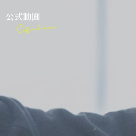
公
式
動
画