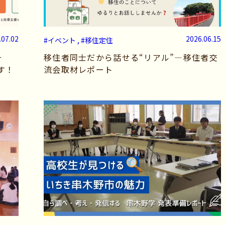
.07.02
2026.06.15
#イベント , #移住定住
そ
移住者同士だから話せる“リアル”―移住者交
す！
流会取材レポート