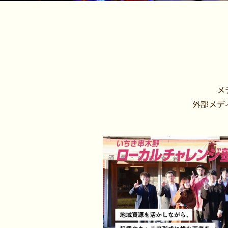
載
メ
外部メデ