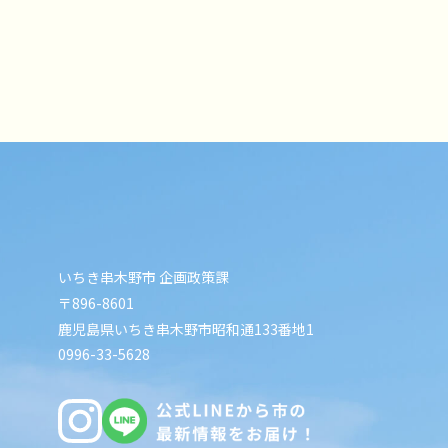
いちき串木野市 企画政策課
〒896-8601
鹿児島県いちき串木野市昭和通133番地1
0996-33-5628