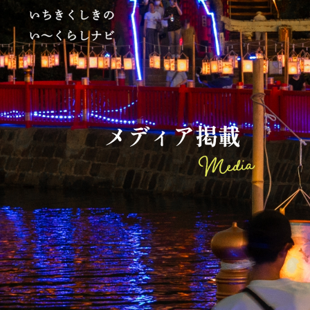
メ
デ
ィ
ア
掲