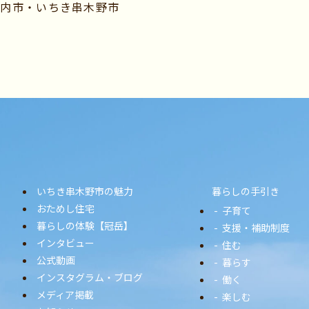
川内市・いちき串木野市
いちき串木野市の魅力
暮らしの手引き
おためし住宅
子育て
暮らしの体験【冠岳】
支援・補助制度
インタビュー
住む
公式動画
暮らす
インスタグラム・ブログ
働く
メディア掲載
楽しむ