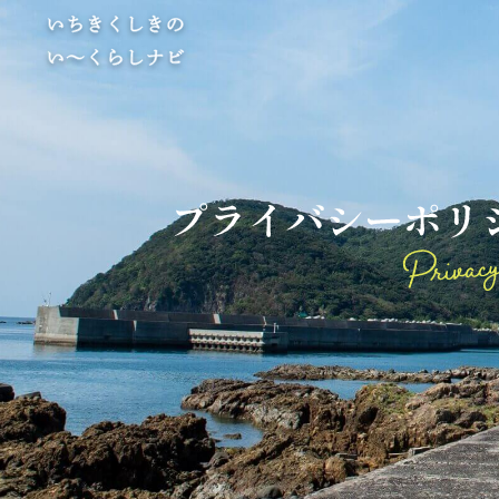
プ
ラ
イ
バ
シ