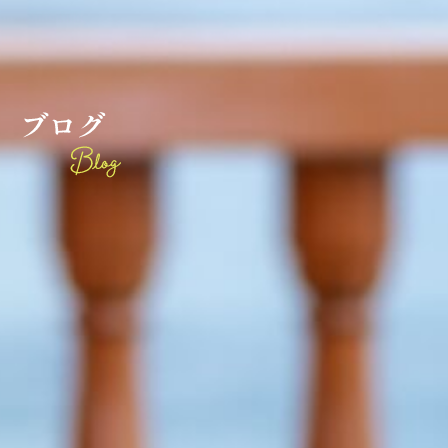
ブ
ロ
グ