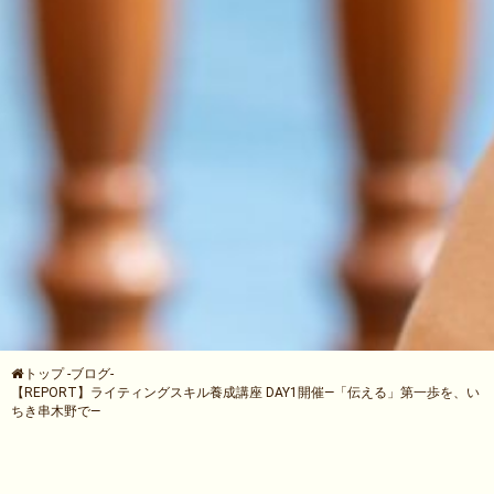
トップ
-
ブログ
-
【REPORT】ライティングスキル養成講座 DAY1開催—「伝える」第一歩を、い
ちき串木野で—