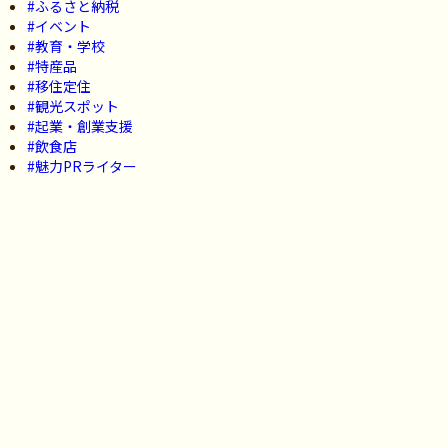
#ふるさと納税
#イベント
#教育・学校
#特産品
#移住定住
#観光スポット
#起業・創業支援
#飲食店
#魅力PRライター
Archive
2026年
2025年
Related
いちき串木野ローカルチャレンジ塾2026が開講しました！
2026.07.31
#イベント , #起業・創業支援
【7/26(日) 東京開催】かごしまde暮らそう！鹿児島の市町村が