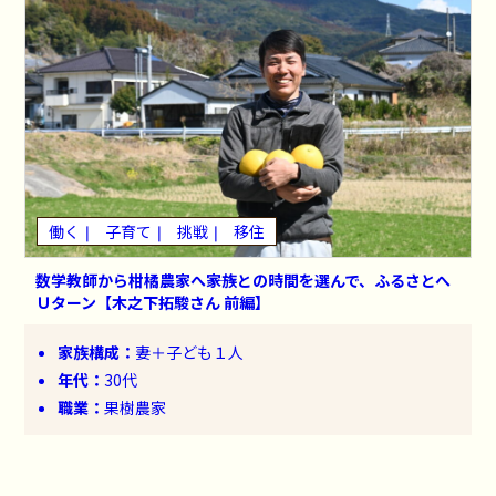
働く
子育て
挑戦
移住
数学教師から柑橘農家へ――家族との時間を選んで、ふるさとへ
Ｕターン【木之下拓駿さん 前編】
家族構成：
妻＋子ども１人
年代：
30代
職業：
果樹農家