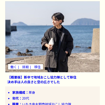
働く
挑戦
移住
【概要版】新卒で地域おこし協力隊として移住
決め手は人の良さと空の広さでした
家族構成：
単身
年代：
20代
職業：
いちき串木野市地域おこし協力隊