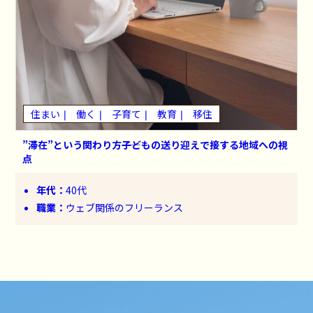
住まい
働く
子育て
教育
移住
”滞在”という関わり方――子どもの送り迎えで接する地域への視
点
年代：
40代
職業：
ウェブ関係のフリーランス