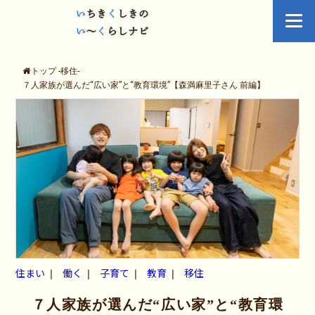
トップ
-
移住
-
７人家族が選んだ“広い家”と“教育環境”【森満麻里子さん 前編】
住まい
働く
子育て
教育
移住
７人家族が選んだ“広い家”と“教育環