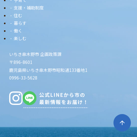
支援・補助制度
住む
暮らす
働く
楽しむ
いちき串木野市 企画政策課
〒896-8601
鹿児島県いちき串木野市昭和通133番地1
0996-33-5628