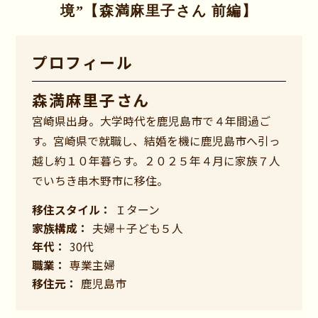
境”【森満麻里子さん 前編】
プロフィール
森満麻里子さん
宮崎県出身。大学時代を鹿児島市で４年間過ご
す。宮崎県で就職し、結婚を機に鹿児島市へ引っ
越し約１０年暮らす。２０２５年４月に家族７人
でいちき串木野市に移住。
移住スタイル：
Ｉターン
家族構成：
夫婦＋子ども５人
年代：
30代
職業：
専業主婦
移住元：
鹿児島市