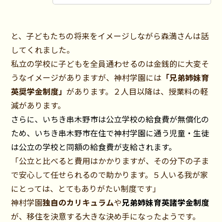
と、子どもたちの将来をイメージしながら森満さんは話
してくれました。
私立の学校に子どもを全員通わせるのは金銭的に大変そ
うなイメージがありますが、神村学園には
「兄弟姉妹育
英奨学金制度」
があります。２人目以降は、授業料の軽
減があります。
さらに、いちき串木野市は公立学校の給食費が無償化の
ため、いちき串木野市在住で神村学園に通う児童・生徒
は公立の学校と同額の給食費が支給されます。
「公立と比べると費用はかかりますが、その分下の子ま
で安心して任せられるので助かります。５人いる我が家
にとっては、とてもありがたい制度です」
神村学園
独自のカリキュラム
や
兄弟姉妹育英諸学金制度
が、移住を決意する大きな決め手になったようです。