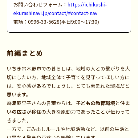
お問い合わせフォーム：
https://ichikushi-
ekurashinavi.jp/contact/#contact-nav
電話：0996-33-5628(平日9:00～17:30)
前編まとめ
いちき串木野市での暮らしは、地域の人との繋がりを大
切にしたい方、地域全体で子育てを見守ってほしい方に
は、安心感があるでしょうし、とても恵まれた環境だと
思います。
森満麻里子さんの言葉からは、
子どもの教育環境
と
住ま
いの広さ
が移住の大きな原動力であったことが伝わって
きました。
一方で、ごみ出しルールや地域活動など、以前の生活と
は異なる驚きや戸惑いも経験しています。