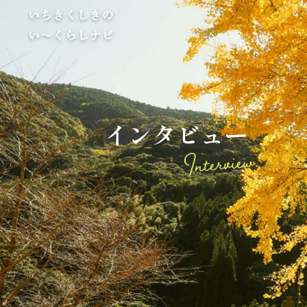
イ
ン
タ
ビ
ュ