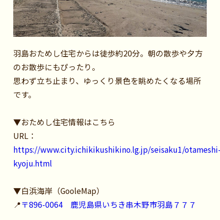
羽島おためし住宅からは徒歩約20分。朝の散歩や夕方
のお散歩にもぴったり。
思わず立ち止まり、ゆっくり景色を眺めたくなる場所
です。
▼おためし住宅情報はこちら
URL：
https://www.city.ichikikushikino.lg.jp/seisaku1/otameshi
kyoju.html
▼白浜海岸（GooleMap）
📍
〒896-0064 鹿児島県いちき串木野市羽島７７７