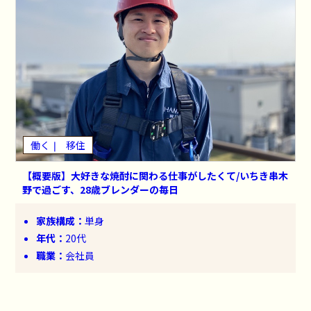
働く
移住
【概要版】大好きな焼酎に関わる仕事がしたくて/いちき串木
野で過ごす、28歳ブレンダーの毎日
家族構成：
単身
年代：
20代
職業：
会社員