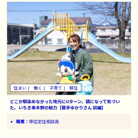
住まい
働く
子育て
移住
どこか馴染めなかった地元にUターン。親になって気づい
た、いちき串木野の魅力【蓑手ゆかりさん 前編】
職業：
移住定住相談員