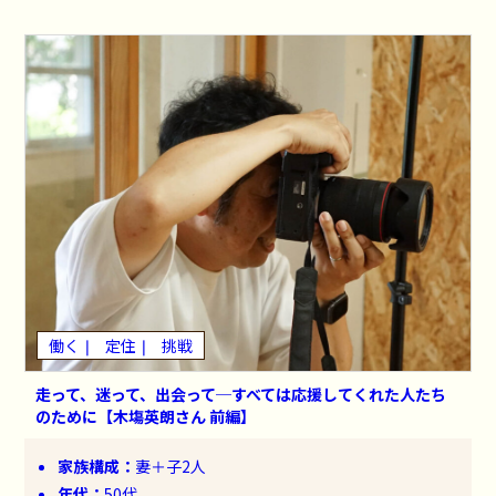
働く
定住
挑戦
走って、迷って、出会って─すべては応援してくれた人たち
のために【木塲英朗さん 前編】
家族構成：
妻＋子2人
年代：
50代