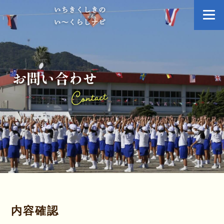
お
問
い
合
わ
せ
内容確認