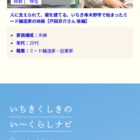
挑戦
移住
人に支えられて、蔵を建てる。いちき串木野市で始まったミ
ード醸造家の挑戦【戸田京介さん 後編】
家族構成：
夫婦
年代：
20代
職業：
ミード醸造家・起業家